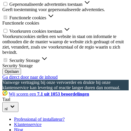
Gepersonaliseerde advertenties toestaan
Geeft toestemming voor gepersonaliseerde advertenties.
Functionele cookies
Functionele cookies
Voorkeuren cookies toestaan
Voorkeurscookies stellen een website in staat om informatie te
onthouden die de manier waarop de website zich gedraagt of eruit
ziet, verandert, zoals uw voorkeurstaal of de regio waarin u zich
bevindt.
Security Storage
Security Storage
Opslaan
Ga direct door naar de inhoud
Vanwege vertraging bij onze vervoerder en drukte bij onze
klantenservice kan levering of reactie langer duren dan normaal.
Wij scoren een
7.1 uit 1053 beoordelingen
Taal
nl
Professional of installateur?
Klantenservice
Blog