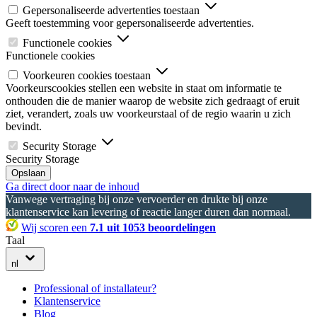
Gepersonaliseerde advertenties toestaan
Geeft toestemming voor gepersonaliseerde advertenties.
Functionele cookies
Functionele cookies
Voorkeuren cookies toestaan
Voorkeurscookies stellen een website in staat om informatie te
onthouden die de manier waarop de website zich gedraagt of eruit
ziet, verandert, zoals uw voorkeurstaal of de regio waarin u zich
bevindt.
Security Storage
Security Storage
Opslaan
Ga direct door naar de inhoud
Vanwege vertraging bij onze vervoerder en drukte bij onze
klantenservice kan levering of reactie langer duren dan normaal.
Wij scoren een
7.1 uit 1053 beoordelingen
Taal
nl
Professional of installateur?
Klantenservice
Blog