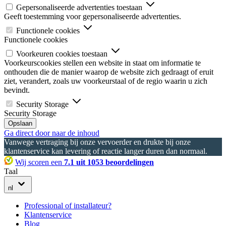
Gepersonaliseerde advertenties toestaan
Geeft toestemming voor gepersonaliseerde advertenties.
Functionele cookies
Functionele cookies
Voorkeuren cookies toestaan
Voorkeurscookies stellen een website in staat om informatie te
onthouden die de manier waarop de website zich gedraagt of eruit
ziet, verandert, zoals uw voorkeurstaal of de regio waarin u zich
bevindt.
Security Storage
Security Storage
Opslaan
Ga direct door naar de inhoud
Vanwege vertraging bij onze vervoerder en drukte bij onze
klantenservice kan levering of reactie langer duren dan normaal.
Wij scoren een
7.1 uit 1053 beoordelingen
Taal
nl
Professional of installateur?
Klantenservice
Blog