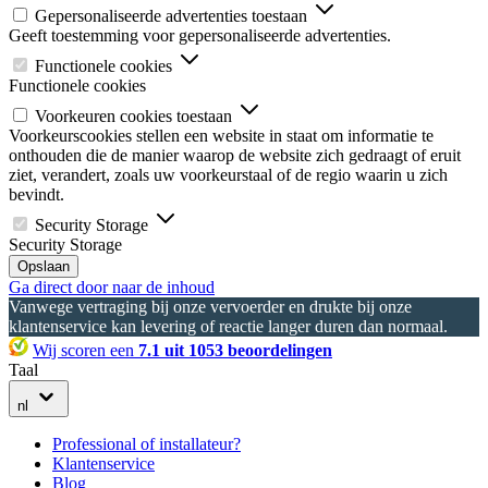
Gepersonaliseerde advertenties toestaan
Geeft toestemming voor gepersonaliseerde advertenties.
Functionele cookies
Functionele cookies
Voorkeuren cookies toestaan
Voorkeurscookies stellen een website in staat om informatie te
onthouden die de manier waarop de website zich gedraagt of eruit
ziet, verandert, zoals uw voorkeurstaal of de regio waarin u zich
bevindt.
Security Storage
Security Storage
Opslaan
Ga direct door naar de inhoud
Vanwege vertraging bij onze vervoerder en drukte bij onze
klantenservice kan levering of reactie langer duren dan normaal.
Wij scoren een
7.1 uit 1053 beoordelingen
Taal
nl
Professional of installateur?
Klantenservice
Blog