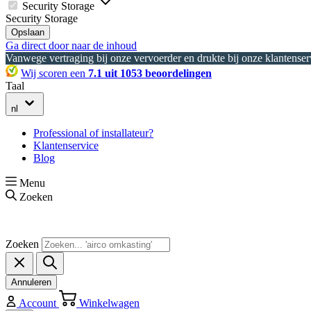
Security Storage
Security Storage
Opslaan
Ga direct door naar de inhoud
Vanwege vertraging bij onze vervoerder en drukte bij onze klantenserv
Wij scoren een
7.1 uit 1053 beoordelingen
Taal
nl
Professional of installateur?
Klantenservice
Blog
Menu
Zoeken
Zoeken
Annuleren
Account
Winkelwagen