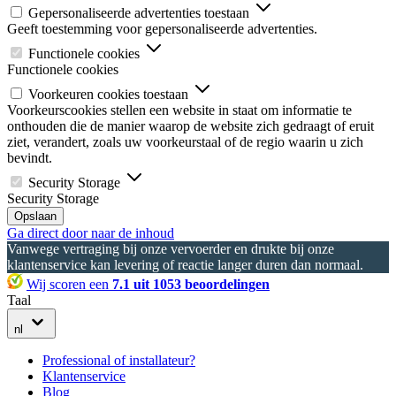
Gepersonaliseerde advertenties toestaan
Geeft toestemming voor gepersonaliseerde advertenties.
Functionele cookies
Functionele cookies
Voorkeuren cookies toestaan
Voorkeurscookies stellen een website in staat om informatie te
onthouden die de manier waarop de website zich gedraagt of eruit
ziet, verandert, zoals uw voorkeurstaal of de regio waarin u zich
bevindt.
Security Storage
Security Storage
Opslaan
Ga direct door naar de inhoud
Vanwege vertraging bij onze vervoerder en drukte bij onze
klantenservice kan levering of reactie langer duren dan normaal.
Wij scoren een
7.1 uit 1053 beoordelingen
Taal
nl
Professional of installateur?
Klantenservice
Blog