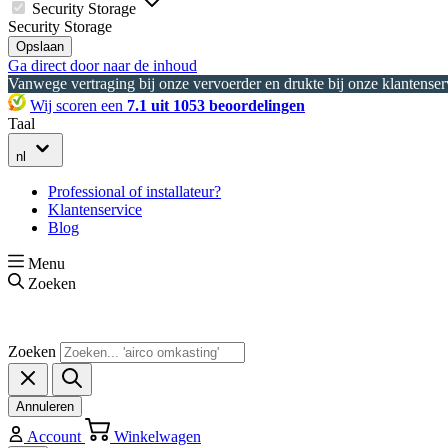
Security Storage
Security Storage
Opslaan
Ga direct door naar de inhoud
Vanwege vertraging bij onze vervoerder en drukte bij onze klantenserv
Wij scoren een
7.1 uit 1053 beoordelingen
Taal
nl
Professional of installateur?
Klantenservice
Blog
Menu
Zoeken
Zoeken
Annuleren
Account
Winkelwagen