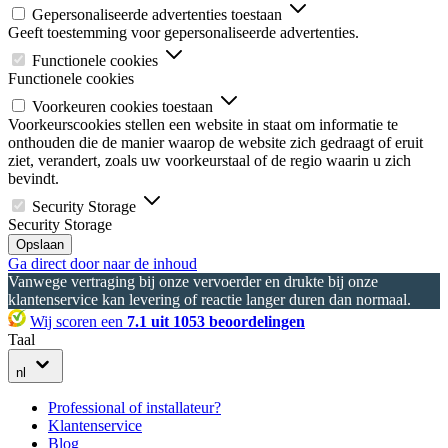
Gepersonaliseerde advertenties toestaan
Geeft toestemming voor gepersonaliseerde advertenties.
Functionele cookies
Functionele cookies
Voorkeuren cookies toestaan
Voorkeurscookies stellen een website in staat om informatie te
onthouden die de manier waarop de website zich gedraagt of eruit
ziet, verandert, zoals uw voorkeurstaal of de regio waarin u zich
bevindt.
Security Storage
Security Storage
Opslaan
Ga direct door naar de inhoud
Vanwege vertraging bij onze vervoerder en drukte bij onze
klantenservice kan levering of reactie langer duren dan normaal.
Wij scoren een
7.1 uit 1053 beoordelingen
Taal
nl
Professional of installateur?
Klantenservice
Blog