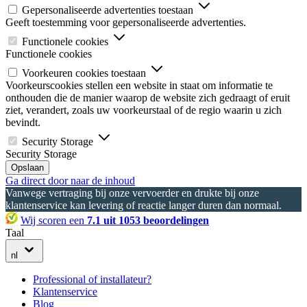
Gepersonaliseerde advertenties toestaan
Geeft toestemming voor gepersonaliseerde advertenties.
Functionele cookies
Functionele cookies
Voorkeuren cookies toestaan
Voorkeurscookies stellen een website in staat om informatie te
onthouden die de manier waarop de website zich gedraagt of eruit
ziet, verandert, zoals uw voorkeurstaal of de regio waarin u zich
bevindt.
Security Storage
Security Storage
Opslaan
Ga direct door naar de inhoud
Vanwege vertraging bij onze vervoerder en drukte bij onze
klantenservice kan levering of reactie langer duren dan normaal.
Wij scoren een
7.1 uit 1053 beoordelingen
Taal
nl
Professional of installateur?
Klantenservice
Blog