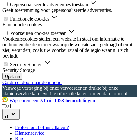
Gepersonaliseerde advertenties toestaan
Geeft toestemming voor gepersonaliseerde advertenties.
Functionele cookies
Functionele cookies
Voorkeuren cookies toestaan
Voorkeurscookies stellen een website in staat om informatie te
onthouden die de manier waarop de website zich gedraagt of eruit
ziet, verandert, zoals uw voorkeurstaal of de regio waarin u zich
bevindt.
Security Storage
Security Storage
Opslaan
Ga direct door naar de inhoud
Vanwege vertraging bij onze vervoerder en drukte bij onze
klantenservice kan levering of reactie langer duren dan normaal.
Wij scoren een
7.1 uit 1053 beoordelingen
Taal
nl
Professional of installateur?
Klantenservice
Blog