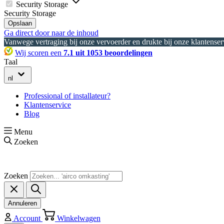
Security Storage
Security Storage
Opslaan
Ga direct door naar de inhoud
Vanwege vertraging bij onze vervoerder en drukte bij onze klantenserv
Wij scoren een
7.1 uit 1053 beoordelingen
Taal
nl
Professional of installateur?
Klantenservice
Blog
Menu
Zoeken
Zoeken
Annuleren
Account
Winkelwagen