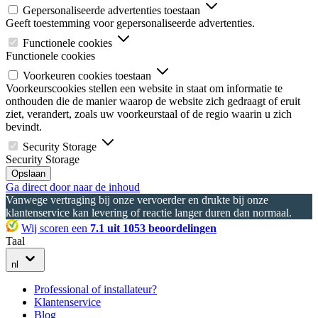
Gepersonaliseerde advertenties toestaan
Geeft toestemming voor gepersonaliseerde advertenties.
Functionele cookies
Functionele cookies
Voorkeuren cookies toestaan
Voorkeurscookies stellen een website in staat om informatie te
onthouden die de manier waarop de website zich gedraagt of eruit
ziet, verandert, zoals uw voorkeurstaal of de regio waarin u zich
bevindt.
Security Storage
Security Storage
Opslaan
Ga direct door naar de inhoud
Vanwege vertraging bij onze vervoerder en drukte bij onze
klantenservice kan levering of reactie langer duren dan normaal.
Wij scoren een
7.1 uit 1053 beoordelingen
Taal
nl
Professional of installateur?
Klantenservice
Blog