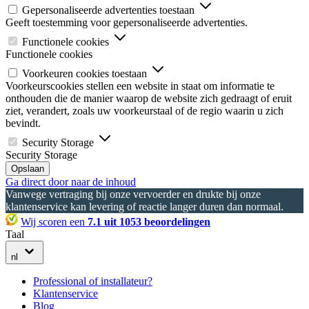
Gepersonaliseerde advertenties toestaan
Geeft toestemming voor gepersonaliseerde advertenties.
Functionele cookies
Functionele cookies
Voorkeuren cookies toestaan
Voorkeurscookies stellen een website in staat om informatie te
onthouden die de manier waarop de website zich gedraagt of eruit
ziet, verandert, zoals uw voorkeurstaal of de regio waarin u zich
bevindt.
Security Storage
Security Storage
Opslaan
Ga direct door naar de inhoud
Vanwege vertraging bij onze vervoerder en drukte bij onze
klantenservice kan levering of reactie langer duren dan normaal.
Wij scoren een
7.1 uit 1053 beoordelingen
Taal
nl
Professional of installateur?
Klantenservice
Blog