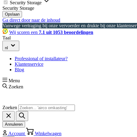
Security Storage
Security Storage
Opslaan
Ga direct door naar de inhoud
Vanwege vertraging bij onze vervoerder en drukte bij onze klantenserv
Wij scoren een
7.1 uit 1053 beoordelingen
Taal
nl
Professional of installateur?
Klantenservice
Blog
Menu
Zoeken
Zoeken
Annuleren
Account
Winkelwagen