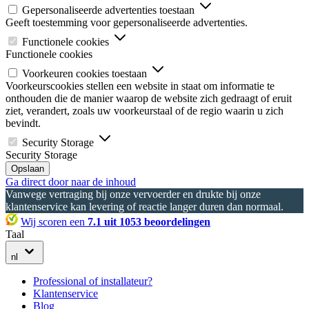
Gepersonaliseerde advertenties toestaan
Geeft toestemming voor gepersonaliseerde advertenties.
Functionele cookies
Functionele cookies
Voorkeuren cookies toestaan
Voorkeurscookies stellen een website in staat om informatie te
onthouden die de manier waarop de website zich gedraagt of eruit
ziet, verandert, zoals uw voorkeurstaal of de regio waarin u zich
bevindt.
Security Storage
Security Storage
Opslaan
Ga direct door naar de inhoud
Vanwege vertraging bij onze vervoerder en drukte bij onze
klantenservice kan levering of reactie langer duren dan normaal.
Wij scoren een
7.1 uit 1053 beoordelingen
Taal
nl
Professional of installateur?
Klantenservice
Blog