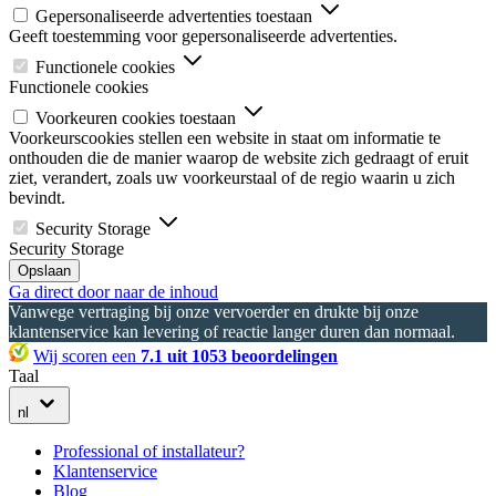
Gepersonaliseerde advertenties toestaan
Geeft toestemming voor gepersonaliseerde advertenties.
Functionele cookies
Functionele cookies
Voorkeuren cookies toestaan
Voorkeurscookies stellen een website in staat om informatie te
onthouden die de manier waarop de website zich gedraagt of eruit
ziet, verandert, zoals uw voorkeurstaal of de regio waarin u zich
bevindt.
Security Storage
Security Storage
Opslaan
Ga direct door naar de inhoud
Vanwege vertraging bij onze vervoerder en drukte bij onze
klantenservice kan levering of reactie langer duren dan normaal.
Wij scoren een
7.1 uit 1053 beoordelingen
Taal
nl
Professional of installateur?
Klantenservice
Blog