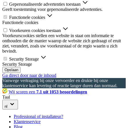
Gepersonaliseerde advertenties toestaan
Geeft toestemming voor gepersonaliseerde advertenties.
Functionele cookies
Functionele cookies
Voorkeuren cookies toestaan
Voorkeurscookies stellen een website in staat om informatie te
onthouden die de manier waarop de website zich gedraagt of eruit
ziet, verandert, zoals uw voorkeurstaal of de regio waarin u zich
bevindt.
Security Storage
Security Storage
Opslaan
Ga direct door naar de inhoud
Vanwege vertraging bij onze vervoerder en drukte bij onze
klantenservice kan levering of reactie langer duren dan normaal.
Wij scoren een
7.1 uit 1053 beoordelingen
Taal
nl
Professional of installateur?
Klantenservice
Blog