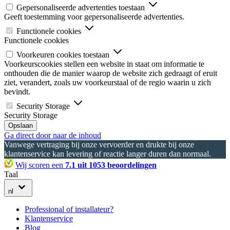
Gepersonaliseerde advertenties toestaan
Geeft toestemming voor gepersonaliseerde advertenties.
Functionele cookies
Functionele cookies
Voorkeuren cookies toestaan
Voorkeurscookies stellen een website in staat om informatie te
onthouden die de manier waarop de website zich gedraagt of eruit
ziet, verandert, zoals uw voorkeurstaal of de regio waarin u zich
bevindt.
Security Storage
Security Storage
Opslaan
Ga direct door naar de inhoud
Vanwege vertraging bij onze vervoerder en drukte bij onze
klantenservice kan levering of reactie langer duren dan normaal.
Wij scoren een
7.1 uit 1053 beoordelingen
Taal
nl
Professional of installateur?
Klantenservice
Blog