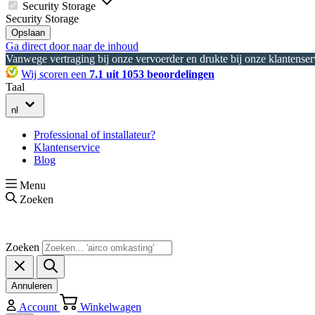
Security Storage
Security Storage
Opslaan
Ga direct door naar de inhoud
Vanwege vertraging bij onze vervoerder en drukte bij onze klantenserv
Wij scoren een
7.1 uit 1053 beoordelingen
Taal
nl
Professional of installateur?
Klantenservice
Blog
Menu
Zoeken
Zoeken
Annuleren
Account
Winkelwagen