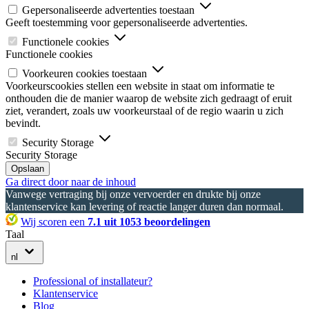
Gepersonaliseerde advertenties toestaan
Geeft toestemming voor gepersonaliseerde advertenties.
Functionele cookies
Functionele cookies
Voorkeuren cookies toestaan
Voorkeurscookies stellen een website in staat om informatie te
onthouden die de manier waarop de website zich gedraagt of eruit
ziet, verandert, zoals uw voorkeurstaal of de regio waarin u zich
bevindt.
Security Storage
Security Storage
Opslaan
Ga direct door naar de inhoud
Vanwege vertraging bij onze vervoerder en drukte bij onze
klantenservice kan levering of reactie langer duren dan normaal.
Wij scoren een
7.1 uit 1053 beoordelingen
Taal
nl
Professional of installateur?
Klantenservice
Blog