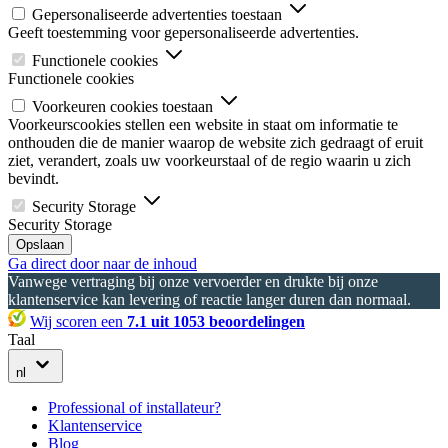
Gepersonaliseerde advertenties toestaan
Geeft toestemming voor gepersonaliseerde advertenties.
Functionele cookies
Functionele cookies
Voorkeuren cookies toestaan
Voorkeurscookies stellen een website in staat om informatie te
onthouden die de manier waarop de website zich gedraagt of eruit
ziet, verandert, zoals uw voorkeurstaal of de regio waarin u zich
bevindt.
Security Storage
Security Storage
Opslaan
Ga direct door naar de inhoud
Vanwege vertraging bij onze vervoerder en drukte bij onze
klantenservice kan levering of reactie langer duren dan normaal.
Wij scoren een
7.1 uit 1053 beoordelingen
Taal
nl
Professional of installateur?
Klantenservice
Blog